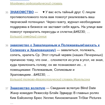
Морфемно-орфографический словарь
ЗНАКОМСТВО
— ♥ У вас есть тайный друг. С лицом
35
противоположного пола вам помогут реализовать ваш
творческий потенциал. Через газету, журнал необходимая
поддержка в бизнесе не заставит себя ждать. На улице вам
помогут прекратить пересуды и сплетни,&#8230; …
Большой семейный сонник
знакомство с Завалишиным и Полежаевым(заехать к
36
Сопикову и Храповицкому)
— завалиться, полежать,
сопеть, храпеть Ср. Этот глупый червяк (наших Печориных)
причиною тому, что они... слоняются из угла в угол, не зная,
куда приклонить голову; он же познакомил их... с
помещиками: Полежаевым, Сопиковым и
Храповицким...&#8230; …
Большой толково-фразеологический словарь Михельсона
Знакомство вслепую
— Свидание вслепую Blind Date
37
Жанр комедия Режиссёр Блэйк Эдвардс В главных ролях
Ким Бэйсингер Брюс Уиллис Кинокомпания TriStar Pictures
…