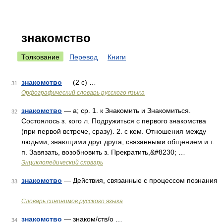
знакомство
Толкование
Перевод
Книги
знакомство
— (2 с) …
31
Орфографический словарь русского языка
знакомство
— а; ср. 1. к Знакомить и Знакомиться.
32
Состоялось з. кого л. Подружиться с первого знакомства
(при первой встрече, сразу). 2. с кем. Отношения между
людьми, знающими друг друга, связанными общением и т.
п. Завязать, возобновить з. Прекратить,&#8230; …
Энциклопедический словарь
знакомство
— Действия, связанные с процессом познания
33
…
Словарь синонимов русского языка
знакомство
— знаком/ств/о …
34