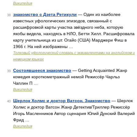
Википедия
знакомство с Дзета Ретикули
— Один из наиболее
38
известных уфологических эпизодов, связанный с
расшифровкой карты участка звёздного неба, которую
якобы видела, находясь в НЛО, Бетти Хилл. Расшифровала
карту учительница из шт. Огайо (США) Марджери Фиш в
1966 г. На ней изображены …
Толковый уфологический словарь с эквивалентами на английском и
немецком языках
Состоявшееся знакомство
— Getting Acquainted Жанр
39
комедия короткометражный немой Режиссёр Чарльз
Чаплин П …
Википедия
Шерлок Холмс и доктор Ватсон. Знакомство
— Шерлок
40
Холмс и доктор Ватсон Жанр Детектив/Триллер Режиссёр
Игорь Масленников Автор сценария Юлий Дунский Валерий
Фрид …
Википедия